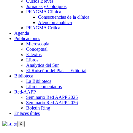
Cursos Breves
Jornadas y Coloquios
PRAGMA Clínica
Consecuencias de la clínica
Atención analítica
PRAGMA Crítica
Agenda
Publicaciones
Microscopía
Conceptual
E-textos
Libros
Analytica del Sur
El Ruiseñor del Plata – Editorial
Biblioteca
La Biblioteca
Libros comentados
Red-AAPP
Seminario Red AAPP 2025
Seminario Red AAPP 2026
Boletín Ring!
Enlaces útiles
X