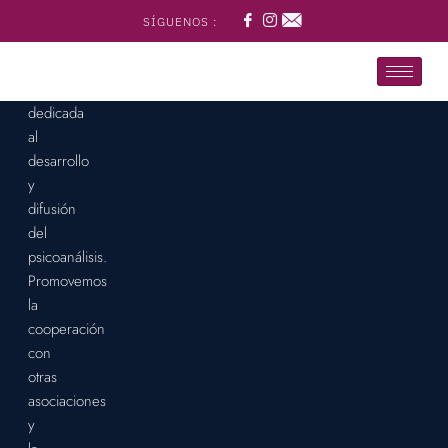
Plata
SÍGUENOS :
es
una
entidad
dedicada
al
desarrollo
y
difusión
del
psicoanálisis.
Promovemos
la
cooperación
con
otras
asociaciones
y