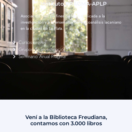
Consumos y discurso capitalista
Instituto PRAGMA-APLP
Jueves: 2do del mes 20.30 hs Virtual
Asociación civil sin fines de lucro dedicada a la
investigación y a la enseñanza del psicoanálisis lacaniano
Responsable: Daniela Ward
en la ciudad de La Plata.
Adjunta: Guillerma Chañi
Cursos breves
Grupos de investigación
Seminario Anual Pragma
Vení a la Biblioteca Freudiana,
contamos con 3.000 libros