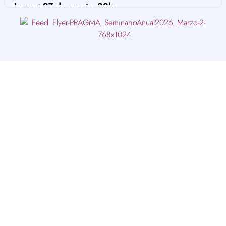
Jueves: 27 de agosto, 20hs
Seminario Red APP
AGOSTO
Atmósferas de verdad y usos de discursos
Psicoanálisis y terapéutic
as contemporáneas
Docente:
Marcelo Izaguirre
Comenta:
Christian Gómez
Sábado 29 de agosto, 11 hs
Grupos de Investigación
AGOSTO
El psicoanálisis y las nuevas formas de amor