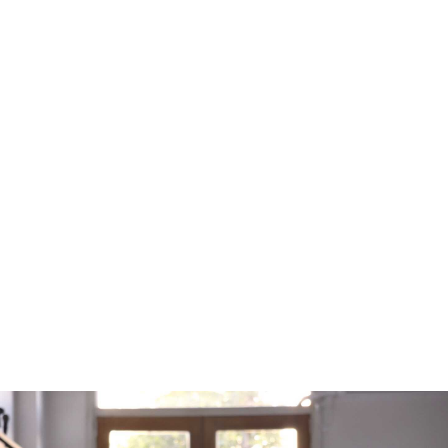
Miércoles: 2do del mes 20 hs. Virtual
Responsable: Fátima Alemán
Adjunta: Daniela Gaviot
¿Clínica del fantasma?
Construcciones y atravesamiento
Lunes: 4to del mes 19.30 hs Virtual
Responsable: Mariángeles Alonso
Adjunto: Fernando de la Fuente
Asesor: Christian Gómez