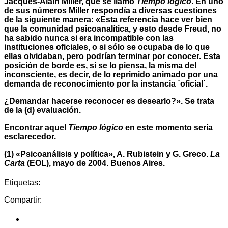
Jacques-Alain Miller, que se llamó
Tiempo lógico
. En uno
de sus números Miller respondía a diversas cuestiones
de la siguiente manera: «Esta referencia hace ver bien
que la comunidad psicoanalítica, y esto desde Freud, no
ha sabido nunca si era incompatible con las
instituciones oficiales, o si sólo se ocupaba de lo que
ellas olvidaban, pero podrían terminar por conocer. Esta
posición de borde es, si se lo piensa, la misma del
inconsciente, es decir, de lo reprimido animado por una
demanda de reconocimiento por la instancia ´oficial´.
¿Demandar hacerse reconocer es desearlo?». Se trata
de la (d) evaluación.
Encontrar aquel
Tiempo lógico
en este momento sería
esclarecedor.
(1) «Psicoanálisis y política», A. Rubistein y G. Greco.
La
Carta
(EOL), mayo de 2004. Buenos Aires.
Etiquetas:
Compartir: