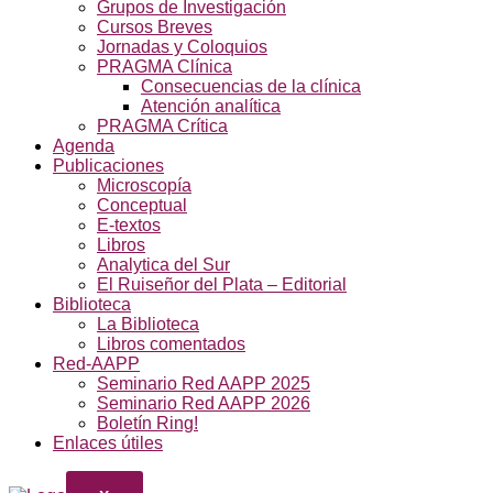
Grupos de Investigación
Cursos Breves
Jornadas y Coloquios
PRAGMA Clínica
Consecuencias de la clínica
Atención analítica
PRAGMA Crítica
Agenda
Publicaciones
Microscopía
Conceptual
E-textos
Libros
Analytica del Sur
El Ruiseñor del Plata – Editorial
Biblioteca
La Biblioteca
Libros comentados
Red-AAPP
Seminario Red AAPP 2025
Seminario Red AAPP 2026
Boletín Ring!
Enlaces útiles