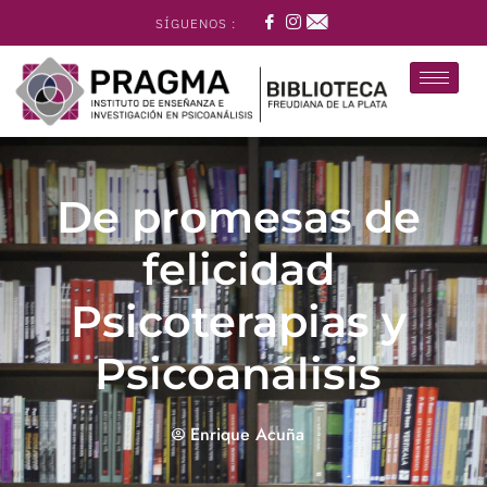
SÍGUENOS :
De promesas de
felicidad
Psicoterapias y
Psicoanálisis
Enrique Acuña