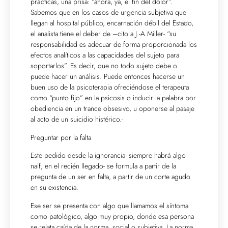
prácticas, una prisa: “ahora, ya, el fin del dolor”.
Sabemos que en los casos de urgencia subjetiva que
llegan al hospital público, encarnación débil del Estado,
el analista tiene el deber de –cito a J.-A.Miller- “su
responsabilidad es adecuar de forma proporcionada los
efectos analíticos a las capacidades del sujeto para
soportarlos”. Es decir, que no todo sujeto debe o
puede hacer un análisis. Puede entonces hacerse un
buen uso de la psicoterapia ofreciéndose el terapeuta
como “punto fijo” en la psicosis o inducir la palabra por
obediencia en un trance obsesivo, u oponerse al pasaje
al acto de un suicidio histérico.-
Preguntar por la falta
Este pedido desde la ignorancia- siempre habrá algo
naif, en el recién llegado- se formula a partir de la
pregunta de un ser en falta, a partir de un corte agudo
en su existencia.
Ese ser se presenta con algo que llamamos el síntoma
como patológico, algo muy propio, donde esa persona
se relata caída de la norma, social o subjetiva. La norma