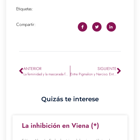
Etiquetas:
Compartir:
ANTERIOR
SIGUIENTE
La feminidad y la mascarada femenina como creaciones del objeto
Entre Pigmalion y Narciso. Entrevista al Dr. José Alberto Mainetti
Quizás te interese
La inhibición en Viena (*)