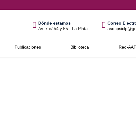
Dónde estamos
Correo Electr
Av. 7 e/ 54 y 55 - La Plata
asocpsiclp@g
Publicaciones
Biblioteca
Red-AA
Archivo