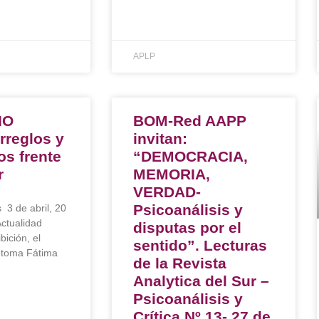
APLP
IO
BOM-Red AAPP
rreglos y
invitan:
os frente
“DEMOCRACIA,
r
MEMORIA,
VERDAD-
Psicoanálisis y
s 3 de abril, 20
Actualidad
disputas por el
ibición, el
sentido”. Lecturas
íntoma Fátima
de la Revista
Analytica del Sur –
Psicoanálisis y
Crítica Nº 13- 27 de