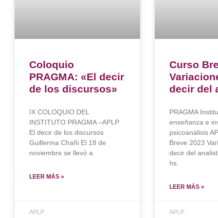
Coloquio
Curso Bre
PRAGMA: «El decir
Variacion
de los discursos»
decir del 
IX COLOQUIO DEL
PRAGMA Institu
INSTITUTO PRAGMA –APLP
enseñanza e in
El decir de los discursos
psicoanálisis A
Guillerma Chañi El 18 de
Breve 2023 Vari
noviembre se llevó a
decir del analis
hs.
LEER MÁS »
LEER MÁS »
APLP
APLP