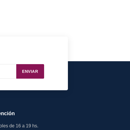
ENVIAR
ención
oles de 16 a 19 hs.