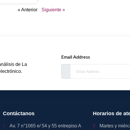
« Anterior
Siguiente »
Email Address
análisis de La
lectrónico.
Contáctanos
Horarios de at
Av. 7 n°1065 e/ 54 y 55 entrepiso A
Martes y miérc