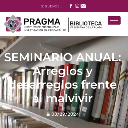
SÍGUENOS :
SEMINARIO ANUAL:
Arreglos y
desarreglos frente
al malvivir
03/29/2024