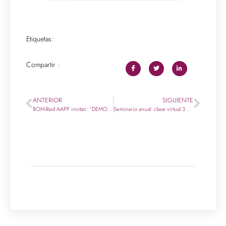
Etiquetas:
Compartir :
ANTERIOR
SIGUIENTE
BOM-Red AAPP invitan: “DEMOCRACIA, MEMORIA, VERDAD-Psicoanálisis y disputas por el sentido”. Lecturas de la Revista Analytica del Sur – Psicoanálisis y Crítica Nº 13- 27 de marzo -20 hs. – Modalidad virtual-
Seminario anual: clase virtual 3 de julio