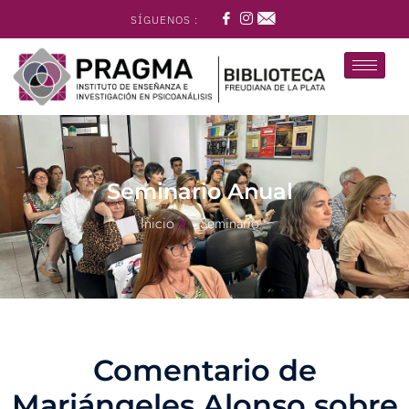
SÍGUENOS :
Seminario Anual
Inicio
Seminario
Comentario de
Mariángeles Alonso sobre