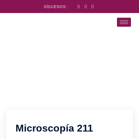
SÍGUENOS :
Microscopía
El psicoanálisis entre los intersticios de la cultura
Microscopía 211