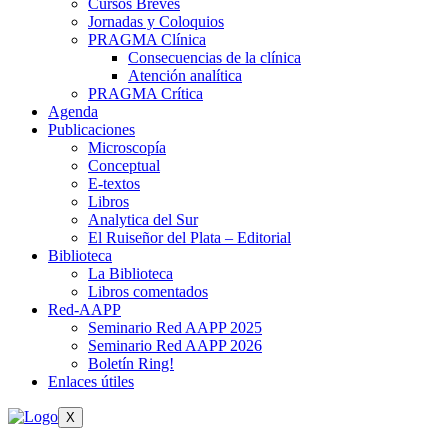
Cursos Breves
Jornadas y Coloquios
PRAGMA Clínica
Consecuencias de la clínica
Atención analítica
PRAGMA Crítica
Agenda
Publicaciones
Microscopía
Conceptual
E-textos
Libros
Analytica del Sur
El Ruiseñor del Plata – Editorial
Biblioteca
La Biblioteca
Libros comentados
Red-AAPP
Seminario Red AAPP 2025
Seminario Red AAPP 2026
Boletín Ring!
Enlaces útiles
X