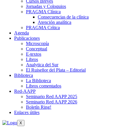
Cursos Breves
Jornadas y Coloquios
PRAGMA Clínica
Consecuencias de la clínica
Atención analítica
PRAGMA Crítica
Agenda
Publicaciones
Microscopía
Conceptual
E-textos
Libros
Analytica del Sur
El Ruiseñor del Plata – Editorial
Biblioteca
La Biblioteca
Libros comentados
Red-AAPP
Seminario Red AAPP 2025
Seminario Red AAPP 2026
Boletín Ring!
Enlaces útiles
X