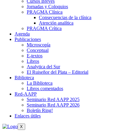
Cursos Breves
Jornadas y Coloquios
PRAGMA Clínica
Consecuencias de la clínica
Atención analítica
PRAGMA Crítica
Agenda
Publicaciones
Microscopía
Conceptual
E-textos
Libros
Analytica del Sur
El Ruiseñor del Plata – Editorial
Biblioteca
La Biblioteca
Libros comentados
Red-AAPP
Seminario Red AAPP 2025
Seminario Red AAPP 2026
Boletín Ring!
Enlaces útiles
X