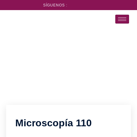
SÍGUENOS :
Microscopía
El psicoanálisis entre los intersticios de la cultura
Microscopía 110