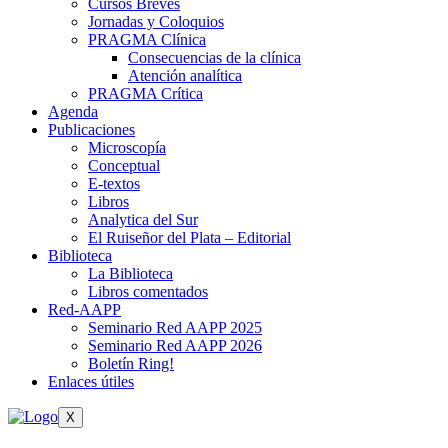
Cursos Breves
Jornadas y Coloquios
PRAGMA Clínica
Consecuencias de la clínica
Atención analítica
PRAGMA Crítica
Agenda
Publicaciones
Microscopía
Conceptual
E-textos
Libros
Analytica del Sur
El Ruiseñor del Plata – Editorial
Biblioteca
La Biblioteca
Libros comentados
Red-AAPP
Seminario Red AAPP 2025
Seminario Red AAPP 2026
Boletín Ring!
Enlaces útiles
X