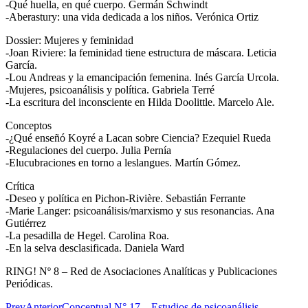
-Qué huella, en qué cuerpo. Germán Schwindt
-Aberastury: una vida dedicada a los niños. Verónica Ortiz
Dossier: Mujeres y feminidad
-Joan Riviere: la feminidad tiene estructura de máscara. Leticia
García.
-Lou Andreas y la emancipación femenina. Inés García Urcola.
-Mujeres, psicoanálisis y política. Gabriela Terré
-La escritura del inconsciente en Hilda Doolittle. Marcelo Ale.
Conceptos
-¿Qué enseñó Koyré a Lacan sobre Ciencia? Ezequiel Rueda
-Regulaciones del cuerpo. Julia Pernía
-Elucubraciones en torno a leslangues. Martín Gómez.
Crítica
-Deseo y política en Pichon-Rivière. Sebastián Ferrante
-Marie Langer: psicoanálisis/marxismo y sus resonancias. Ana
Gutiérrez
-La pesadilla de Hegel. Carolina Roa.
-En la selva desclasificada. Daniela Ward
RING! Nº 8 – Red de Asociaciones Analíticas y Publicaciones
Periódicas.
Prev
Anterior
Conceptual N° 17 – Estudios de psicoanálisis